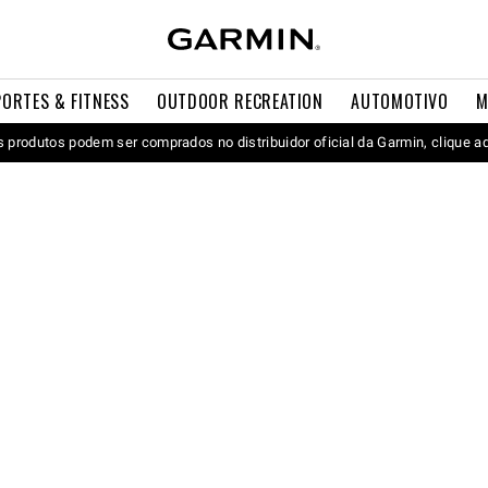
PORTES & FITNESS
OUTDOOR RECREATION
AUTOMOTIVO
M
 produtos podem ser comprados no distribuidor oficial da Garmin, clique a