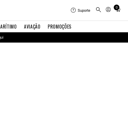
0
Total
Suporte
items
in
ARÍTIMO
AVIAÇÃO
PROMOÇÕES
cart:
0
qui