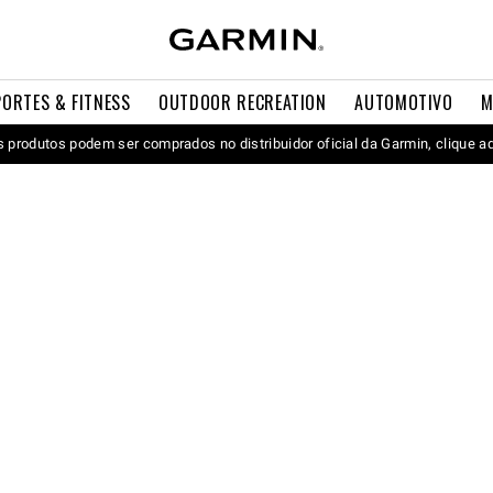
PORTES & FITNESS
OUTDOOR RECREATION
AUTOMOTIVO
M
 produtos podem ser comprados no distribuidor oficial da Garmin, clique a