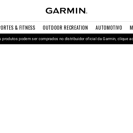
PORTES & FITNESS
OUTDOOR RECREATION
AUTOMOTIVO
M
 produtos podem ser comprados no distribuidor oficial da Garmin, clique a