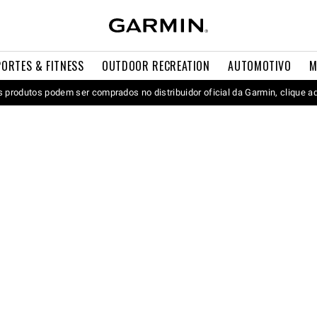
PORTES & FITNESS
OUTDOOR RECREATION
AUTOMOTIVO
M
 produtos podem ser comprados no distribuidor oficial da Garmin, clique a